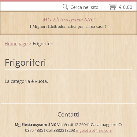
Cerca nel sito
€ 0,00
MG Elettrosystem SNC
I Migliori Elettrodomestici per la Tua casa !!
Homepage
>
Frigoriferi
Frigoriferi
La categoria è vuota.
Contatti
Mg Elettrosysem SNC
Via Verdi 12 26041 Casalmaggiore Cr
0375 43351 Cell:3382318293
mgelettr
o@me.com