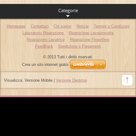
Categorie
Homepage
Contattaci
Chi siamo
Notizie
Termini e Condizioni
Laboratorio Riparazione
Riparazione Lavastoviglie
Riparazione Lavatrice
Riparazione Frigorifero
FeedBack
Spedizione e Pagamenti
© 2013 Tutti i diritti riservati.
Crea un sito internet gratis
Visualizza:
Versione Mobile
|
Versione Desktop