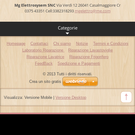
Mg Elettrosysem SNC
Via Verdi 12 26041 Casalmaggiore Cr
0375 43351 Cell:3382318293
mgelettr
o@me.com
Categorie
Homepage
Contattaci
Chi siamo
Notizie
Termini e Condizioni
Laboratorio Riparazione
Riparazione Lavastoviglie
Riparazione Lavatrice
Riparazione Frigorifero
FeedBack
Spedizione e Pagamenti
© 2013 Tutti i diritti riservati.
Crea un sito gratis
Visualizza:
Versione Mobile
|
Versione Desktop